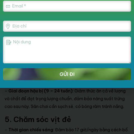
* Thức ăn
: Dùng thức ăn công nghiệp với tỷ lệ đạm 19 – 21%
hoặc tự phối trộn với nguyên liệu địa phương.
–
Ngày 1
: Cho vịt uống nước pha
C Complex
, đường glucose
5%, kháng sinh. Sau 6 – 8 giờ, cho ăn bắp xay nhuyễn hoặc
tấm ngâm với hành lá.
–
Ngày 2 – 16
: Tăng dần thức ăn hỗn hợp và rau xanh băm
nhỏ từ ngày thứ 10.
–
Từ 17 ngày tuổi
: Tập cho vịt ăn lúa luộc, tăng dần tỷ lệ lúa
GỬI ĐI
sống kết hợp thức ăn hỗn hợp.
–
Giai đoạn hậu bị (9 – 24 tuần)
: Giảm thức ăn cả về lượng
và chất để đạt trọng lượng chuẩn, đảm bảo năng suất trứng
cao sau này. Sân chơi cần sạch sẽ, có bóng râm tránh nắng.
5. Chăm sóc vịt đẻ
–
Thời gian chiếu sáng
: Đảm bảo 17 giờ/ngày bằng cách bổ