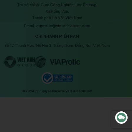
Trụ sở chính: Cụm Công Nghiệp Liên Phương,
Xã Hồng Vân,
Thành phố Hà Nội, Việt Nam
Email: viaprotic@vietanhviavet.com
CHI NHÁNH MIỀN NAM
Số 12 Thanh Hóa, Hố Nai 3, Trảng Bom, Đồng Nai, Việt Nam
© 2024. Bản quyền thuộc về VIET ANH GROUP