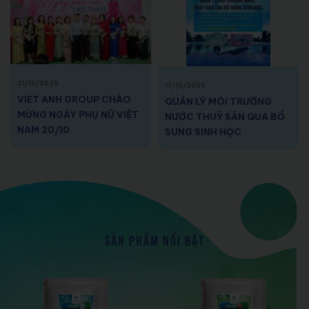
21/10/2025
17/10/2025
VIET ANH GROUP CHÀO
QUẢN LÝ MÔI TRƯỜNG
MỪNG NGÀY PHỤ NỮ VIỆT
NƯỚC THUỶ SẢN QUA BỔ
NAM 20/10
SUNG SINH HỌC
SẢN PHẨM NỔI BẬT