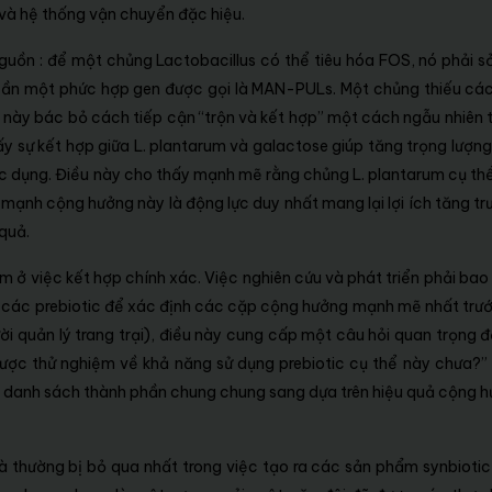
 và hệ thống vận chuyển đặc hiệu.
nguồn : để một chủng Lactobacillus có thể tiêu hóa FOS, nó phải s
cần một phức hợp gen được gọi là MAN-PULs. Một chủng thiếu cá
ều này bác bỏ cách tiếp cận “trộn và kết hợp” một cách ngẫu nhiên 
y sự kết hợp giữa L. plantarum và galactose giúp tăng trọng lượn
 tác dụng. Điều này cho thấy mạnh mẽ rằng chủng L. plantarum cụ th
 mạnh cộng hưởng này là động lực duy nhất mang lại lợi ích tăng tr
quả.
ằm ở việc kết hợp chính xác. Việc nghiên cứu và phát triển phải ba
t các prebiotic để xác định các cặp cộng hưởng mạnh mẽ nhất trướ
ời quản lý trang trại), điều này cung cấp một câu hỏi quan trọng đ
ược thử nghiệm về khả năng sử dụng prebiotic cụ thể này chưa?”
t danh sách thành phần chung chung sang dựa trên hiệu quả cộng 
và thường bị bỏ qua nhất trong việc tạo ra các sản phẩm synbiotic