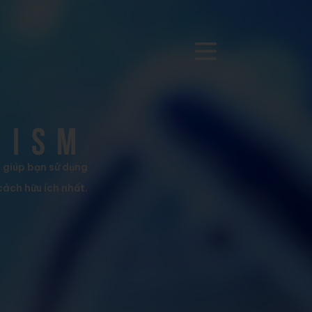
nism
h giúp bạn sử dụng
cách hữu ích nhất.