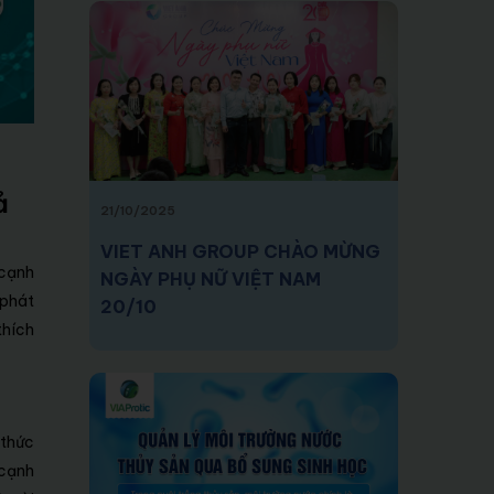
ả
21/10/2025
VIET ANH GROUP CHÀO MỪNG
 cạnh
NGÀY PHỤ NỮ VIỆT NAM
 phát
20/10
thích
 thức
 cạnh