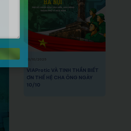
10/10/2025
VIAProtic VÀ TINH THẦN BIẾT
ƠN THẾ HỆ CHA ÔNG NGÀY
10/10