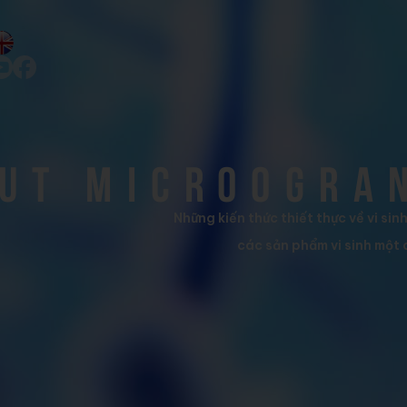
ut microogra
Những kiến thức thiết thực về vi sin
các sản phẩm vi sinh một 