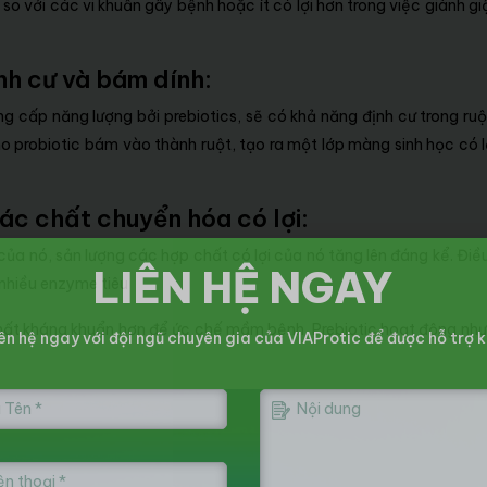
so với các vi khuẩn gây bệnh hoặc ít có lợi hơn trong việc giành giậ
nh cư và bám dính:
 cấp năng lượng bởi prebiotics, sẽ có khả năng định cư trong ruộ
cho probiotic bám vào thành ruột, tạo ra một lớp màng sinh học có l
ác chất chuyển hóa có lợi:
 của nó, sản lượng các hợp chất có lợi của nó tăng lên đáng kể. Điề
LIÊN HỆ NGAY
 nhiều enzyme tiêu
 chất kháng khuẩn hơn để ức chế mầm bệnh. Prebiotic hoạt động nh
ên hệ ngay với đội ngũ chuyên gia của VIAProtic để được hỗ trợ k