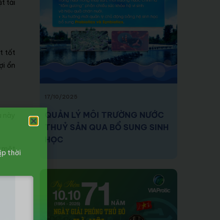
t tài
t tốt
ợi ổn
17/10/2025
QUẢN LÝ MÔI TRƯỜNG NƯỚC
u này
THUỶ SẢN QUA BỔ SUNG SINH
HỌC
ư một
ịp thời