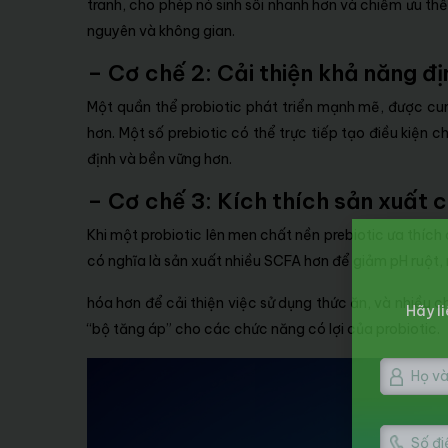
tranh, cho phép nó sinh sôi nhanh hơn và chiếm ưu thế 
nguyên và không gian.
–
Cơ chế 2: Cải thiện khả năng đị
Một quần thể probiotic phát triển mạnh mẽ, được cung
hơn. Một số prebiotic có thể trực tiếp tạo điều kiện 
định và bền vững hơn.
– Cơ chế 3: Kích thích sản xuất c
Khi một probiotic lên men chất nền prebiotic ưa thích
có nghĩa là sản xuất nhiều SCFA hơn để giảm pH ruột,
hóa hơn để cải thiện việc sử dụng thức ăn, và nhiều
Hãy li
“bộ tăng áp” cho các chức năng có lợi của probiotic.