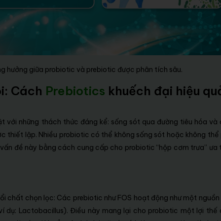
 hưởng giữa probiotic và prebiotic được phân tích sâu.
õi: Cách
Prebiotics
khuếch đại hiệu qu
ặt với những thách thức đáng kể: sống sót qua đường tiêu hóa và
ược thiết lập. Nhiều probiotic có thể không sống sót hoặc không thể
c vấn đề này bằng cách cung cấp cho probiotic “hộp cơm trưa” ưa 
ổi chất chọn lọc: Các prebiotic như FOS hoạt động như một nguồn
 dụ: Lactobacillus). Điều này mang lại cho probiotic một lợi thế