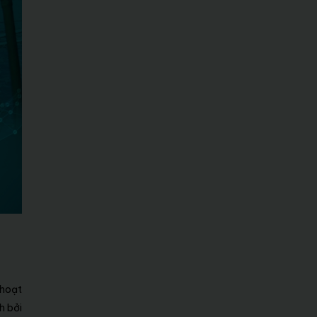
 hoạt
h bởi