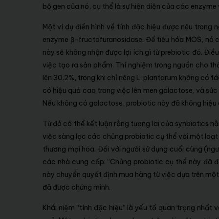
bộ gen của nó, cụ thể là sự hiện diện của các enzyme
Một ví dụ điển hình về tính đặc hiệu được nêu trong 
enzyme β-fructofuranosidase. Để tiêu hóa MOS, nó 
này sẽ không nhận được lợi ích gì từ prebiotic đó. Đi
việc tạo ra sản phẩm. Thí nghiệm trong nguồn cho thấ
lên 30.2%, trong khi chỉ riêng L. plantarum không có
có hiệu quả cao trong việc lên men galactose, và sức
Nếu không có galactose, probiotic này đã không hiệu 
Từ đó có thể kết luận rằng tương lai của synbiotics n
việc sàng lọc các chủng probiotic cụ thể với một loạ
thương mại hóa. Đối với người sử dụng cuối cùng (ngư
các nhà cung cấp: “Chủng probiotic cụ thể này đã đ
này chuyển quyết định mua hàng từ việc dựa trên mộ
đã được chứng minh.
Khái niệm “tính đặc hiệu” là yếu tố quan trọng nhất 