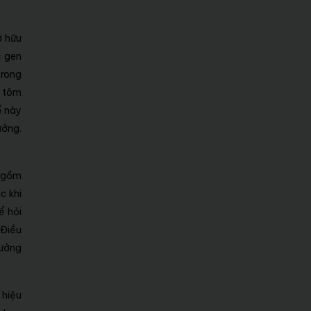
ở hữu
c gen
trong
g tôm
ể này
ưởng.
o gồm
c khi
ể hỏi
 Điều
hưởng
 hiệu