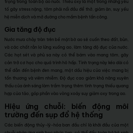
trọng trong toàn bộ ao nuôi. Thiếu oxy là một trong những yếu
tố gây stress nặng, tôm phải nổi đầu để thở, giảm ăn, suy yếu
hệ miễn dịch và mở đường cho mầm bệnh tấn công.
Gia tăng độ đục
Nước mưa chảy tràn trên bề mặt bờ ao sẽ cuốn theo đất, bùn,
và các chất rắn lơ lửng xuống ao, làm tăng độ đục của nước.
Các hạt sét và phù sa này có thể bám vào mang tôm, gây
cản trở cơ học cho quá trình hô hấp. Tình trạng này kéo dài có
thể dẫn đến bệnh đen mang, một dấu hiệu của việc mang bị
tổn thương và viêm nhiễm. Độ đục cao giảm khả năng xuyên
thấu của ánh sáng làm trầm trọng thêm tình trạng thiếu quang
hợp của tảo, góp phần vào vòng xoáy suy giảm oxy trong ao.
Hiệu ứng chuỗi: biến động môi
trường đến sụp đổ hệ thống
Các biến động thủy-lý-hóa ban đầu chỉ là khởi đầu của một
chuỗi phản ứng sinh học phức tạp, có thể đẩy toàn bộ hệ sinh