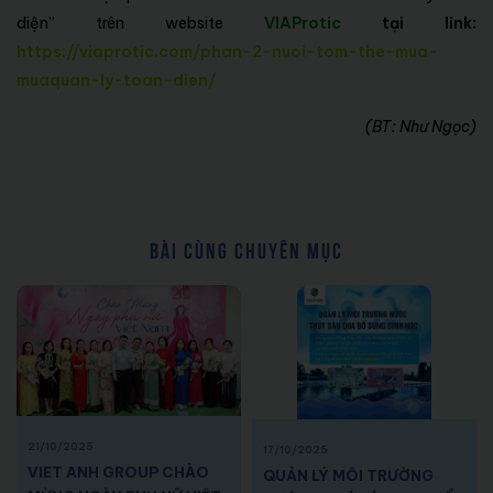
diện” trên website
VIAProtic
tại link:
https://viaprotic.com/phan-2-nuoi-tom-the-mua-
muaquan-ly-toan-dien/
(BT: Như Ngọc)
BÀI CÙNG CHUYÊN MỤC
21/10/2025
17/10/2025
VIET ANH GROUP CHÀO
QUẢN LÝ MÔI TRƯỜNG