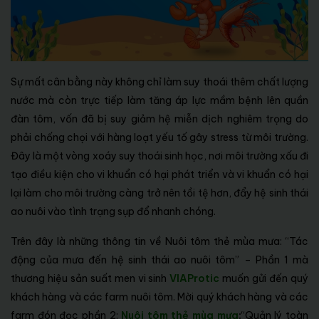
Sự mất cân bằng này không chỉ làm suy thoái thêm chất lượng
nước mà còn trực tiếp làm tăng áp lực mầm bệnh lên quần
đàn tôm, vốn đã bị suy giảm hệ miễn dịch nghiêm trọng do
phải chống chọi với hàng loạt yếu tố gây stress từ môi trường.
Đây là một vòng xoáy suy thoái sinh học, nơi môi trường xấu đi
tạo điều kiện cho vi khuẩn có hại phát triển và vi khuẩn có hại
lại làm cho môi trường càng trở nên tồi tệ hơn, đẩy hệ sinh thái
ao nuôi vào tình trạng sụp đổ nhanh chóng.
Trên đây là những thông tin về Nuôi tôm thẻ mùa mưa: “Tác
động của mưa đến hệ sinh thái ao nuôi tôm” – Phần 1 mà
thương hiệu sản suất men vi sinh
VIAProtic
muốn gửi đến quý
khách hàng và các farm nuôi tôm. Mời quý khách hàng và các
farm đón đọc phần 2:
Nuôi tôm thẻ mùa mưa
:
“Quản lý toàn