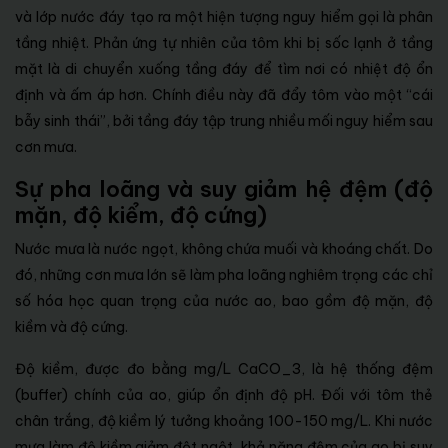
và lớp nước đáy tạo ra một hiện tượng nguy hiểm gọi là phân
tầng nhiệt. Phản ứng tự nhiên của tôm khi bị sốc lạnh ở tầng
mặt là di chuyển xuống tầng đáy để tìm nơi có nhiệt độ ổn
định và ấm áp hơn. Chính điều này đã đẩy tôm vào một “cái
bẫy sinh thái”, bởi tầng đáy tập trung nhiều mối nguy hiểm sau
cơn mưa.
Sự pha loãng và suy giảm hệ đệm (độ
mặn, độ kiểm, độ cứng)
Nước mưa là nước ngọt, không chứa muối và khoáng chất. Do
đó, những cơn mưa lớn sẽ làm pha loãng nghiêm trọng các chỉ
số hóa học quan trọng của nước ao, bao gồm độ mặn, độ
kiềm và độ cứng.
Độ kiềm, được đo bằng mg/L CaCO_3, là hệ thống đệm
(buffer) chính của ao, giúp ổn định độ pH. Đối với tôm thẻ
chân trắng, độ kiềm lý tưởng khoảng 100-150 mg/L. Khi nước
mưa làm độ kiềm giảm đột ngột, khả năng đệm của ao bị suy