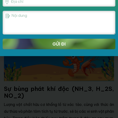
GỬI ĐI
Sự bùng phát khí độc (NH_3, H_2S,
NO_2)
Lượng vật chất hữu cơ khổng lồ từ xác tảo, cùng với thức ăn
dư thừa và phân tôm tích tụ từ trước, sẽ bị các vi sinh vật phân