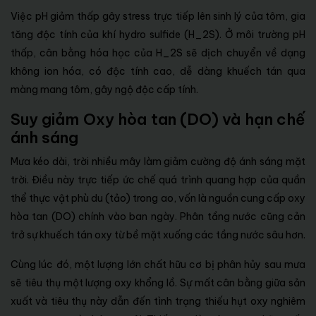
Việc pH giảm thấp gây stress trực tiếp lên sinh lý của tôm, gia
tăng độc tính của khí hydro sulfide (H_2S). Ở môi trường pH
thấp, cân bằng hóa học của H_2S sẽ dịch chuyển về dạng
không ion hóa, có độc tính cao, dễ dàng khuếch tán qua
màng mang tôm, gây ngộ độc cấp tính.
Suy giảm Oxy hòa tan (DO) và hạn chế
ánh sáng
Mưa kéo dài, trời nhiều mây làm giảm cường độ ánh sáng mặt
trời. Điều này trực tiếp ức chế quá trình quang hợp của quần
thể thực vật phù du (tảo) trong ao, vốn là nguồn cung cấp oxy
hòa tan (DO) chính vào ban ngày. Phân tầng nước cũng cản
trở sự khuếch tán oxy từ bề mặt xuống các tầng nước sâu hơn.
Cùng lúc đó, một lượng lớn chất hữu cơ bị phân hủy sau mưa
sẽ tiêu thụ một lượng oxy khổng lồ. Sự mất cân bằng giữa sản
xuất và tiêu thụ này dẫn đến tình trạng thiếu hụt oxy nghiêm