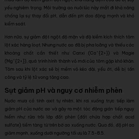
yếu nghiêm trọng. Môi trường ao nuôi lúc này mất đi khả năng
chống lại sự thay đổi pH, dẫn đến pH dao động mạnh và khó
kiểm soát.
Hơn nữa, sự giảm đột ngột độ mặn và độ kiềm kích thích tôm
lột xác hàng loạt. Nhưng nước ao đã bị pha loãng và thiếu các
khoáng chất cần thiết như Canxi (Ca^{2+}) và Magie
(Mg^{2+}), quá trình hình thành vỏ mới của tôm gặp khó khăn.
Tôm sau khi lột xác sẽ bị mềm vỏ kéo dài, yếu ớt, dễ bị tấn
công và tỷ lệ tử vong tăng cao.
Sụt giảm pH và nguy cơ nhiễm phèn
Nước mưa có tính axit tự nhiên, khi rơi xuống trực tiếp làm
giảm pH của nước ao và gây ra một tác động gián tiếp nguy
hiểm như: rửa trôi lớp đất phèn (đất chứa hợp chất acid
sulfate) tiềm tàng từ trên bờ ao xuống nước. Qua đó, độ pH ao
giảm mạnh, xuống dưới ngưỡng tối ưu là 7.5-8.5.