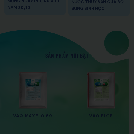
MỪNG NGÀY PHỤ NỮ VIỆT
NƯỚC THUỶ SẢN QUA BỔ
NAM 20/10
SUNG SINH HỌC
SẢN PHẨM NỔI BẬT
VAQ.MAXFLO 50
VAQ.FLOR