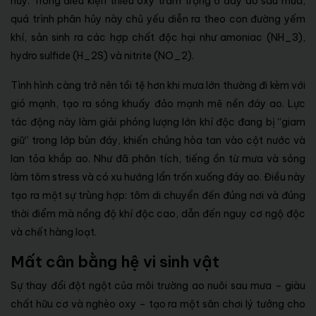
hủy. Trong điều kiện thiếu oxy trầm trọng ở đáy ao sau mưa,
quá trình phân hủy này chủ yếu diễn ra theo con đường yếm
khí, sản sinh ra các hợp chất độc hại như amoniac (NH_3),
hydro sulfide (H_2S) và nitrite (NO_2).
Tình hình càng trở nên tồi tệ hơn khi mưa lớn thường đi kèm với
gió mạnh, tạo ra sóng khuấy đảo mạnh mẽ nền đáy ao. Lực
tác động này làm giải phóng lượng lớn khí độc đang bị “giam
giữ” trong lớp bùn đáy, khiến chúng hòa tan vào cột nước và
lan tỏa khắp ao. Như đã phân tích, tiếng ồn từ mưa và sóng
làm tôm stress và có xu hướng lẩn trốn xuống đáy ao. Điều này
tạo ra một sự trùng hợp: tôm di chuyển đến đúng nơi và đúng
thời điểm mà nồng độ khí độc cao, dẫn đến nguy cơ ngộ độc
và chết hàng loạt.
Mất cân bằng hệ vi sinh vật
Sự thay đổi đột ngột của môi trường ao nuôi sau mưa – giàu
chất hữu cơ và nghèo oxy – tạo ra một sân chơi lý tưởng cho