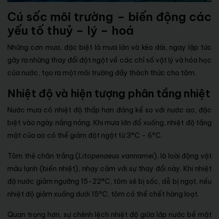
Cú sốc môi trường – biến động các
yếu tố thuỷ – lý – hoá
Những cơn mưa, đặc biệt là mưa lớn và kéo dài, ngay lập tức
gây ra những thay đổi đột ngột về các chỉ số vật lý và hóa học
của nước, tạo ra một môi trường đầy thách thức cho tôm.
Nhiệt độ và hiện tượng phân tầng nhiệt
Nước mưa có nhiệt độ thấp hơn đáng kể so với nước ao, đặc
biệt vào ngày nắng nóng. Khi mưa lớn đổ xuống, nhiệt độ tầng
mặt của ao có thể giảm đột ngột từ 3°C – 6°C.
Tôm thẻ chân trắng (
Litopenaeus vannamei
), là loài động vật
máu lạnh (biến nhiệt), nhạy cảm với sự thay đổi này. Khi nhiệt
độ nước giảm ngưỡng 15-22°C, tôm sẽ bị sốc, dễ bị ngạt, nếu
nhiệt độ giảm xuống dưới 15°C, tôm có thể chết hàng loạt.
Quan trọng hơn, sự chênh lệch nhiệt độ giữa lớp nước bề mặt