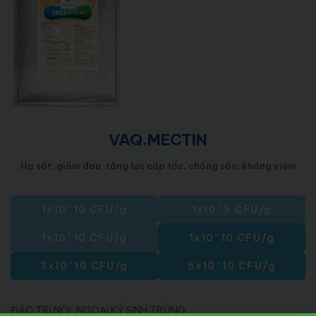
VAQ.MECTIN
Hạ sốt, giảm đau, tăng lực cấp tốc, chống sốc, kháng viêm
1x10^10 CFU/g
1x10^9 CFU/g
1x10^10 CFU/g
1x10^10 CFU/g
3x10^10 CFU/g
5x10^10 CFU/g
ĐẶC TRỊ NỘI, NGOẠI KÝ SINH TRÙNG