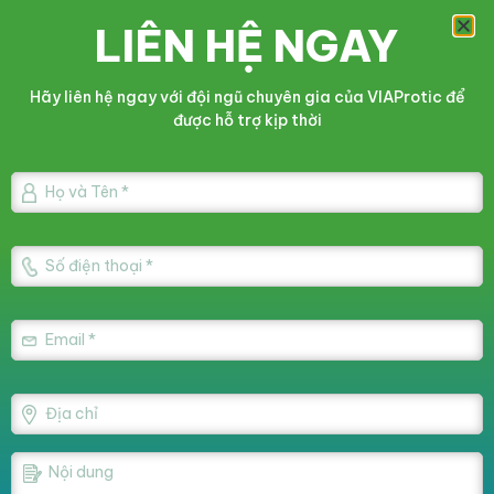
NGUYÊN LIỆU
LIÊN HỆ NGAY
Ivermectin, Dung môi vừa đủ
Hãy liên hệ ngay với đội ngũ chuyên gia của VIAProtic để
CHỈ ĐỊNH
được hỗ trợ kịp thời
– Xổ hiệu quả nội ngoại ký sinh trùng trên tôm.
CÁCH DÙNG VÀ LIỀU LƯỢNG
Cách dùng:
Hòa
VAQ.MECTIN
với lượng nước vừa đủ và tạt đều xuống ao
vào lúc nắng nóng, hoặc trộn vào thức ăn.
Liều dùng:
– Dùng 1 lít cho từ 50-60 tấn thể trọng, 2 ngày liên tục.
Định kỳ sau 15-20 ngày lặp lại 1 lần.
THỜI GIAN NGỪNG SỬ DỤNG THUỐC
30 ngày trước khi thu hoạch.