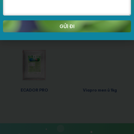
BẢO QUẢN
Nơi khô, nhiệt độ dưới 30 độ
C, tránh ánh sáng trực tiếp.
GỬI ĐI
SẢN PHẨM CÙNG NHÓM
ECADOR PRO
Viapro men ủ 1kg