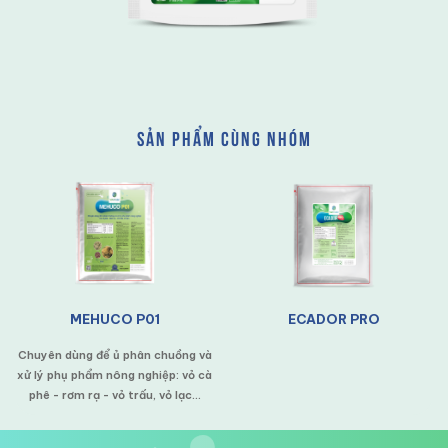
SẢN PHẨM CÙNG NHÓM
GỬI ĐI
MEHUCO P01
ECADOR PRO
chuyên dùng để ủ phân chuồng và
xử lý phụ phẩm nông nghiệp: vỏ cà
phê - rơm rạ - vỏ trấu, vỏ lạc...