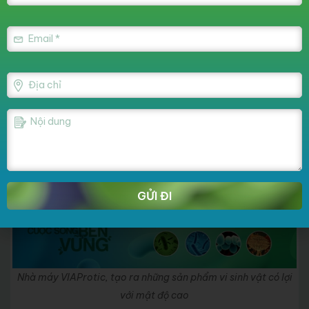
Hệ thống lên men chìm và ly tâm hiện đại, dây chuyền khép
kín, cùng hệ thống sấy đông khô, phun sấy công suất lớn của
nhà máy VIAProtic, tạo ra những sản phẩm vi sinh vật có lợi với
mật độ cao ở cả hai dạng bột và dạng dịch lỏng; chịu được
nhiệt độ cao lên tới 95
o
C và có tính ổn định lâu dài.
GỬI ĐI
Nhà máy VIAProtic, tạo ra những sản phẩm vi sinh vật có lợi
với mật độ cao